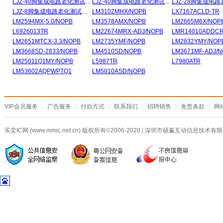
LJZ-40脚集成电路老化测试插座
LJZ-40脚集成电路老化测试插座
LJZ-8脚集成电路老化测试插座
LM3102MHX/NOPB
LX7167ACLD-TR
LM2594MX-5.0/NOPB
LM3578AMX/NOPB
LM2665M6X/NOP
L6926013TR
LM22674MRX-ADJ/NOPB
LMR14010ADDC
LM2651MTCX-3.3/NOPB
LM2735YMF/NOPB
LM2832YMY/NOP
LM3668SD-2833/NOPB
LM4510SD/NOPB
LM3671MF-ADJ/
LM25011Q1MY/NOPB
L5987TR
L7980ATR
LM53602AQPWPTQ1
LM5010ASD/NOPB
VIP会员服务
|
广告服务
|
付款方式
|
联系我们
|
招聘销售
|
免责条款
|
网
买卖IC网 (www.mmic.net.cn) 版权所有©2006-2020
|
深圳市硕赢互动信息技术有