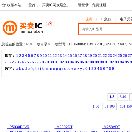
收藏本站
您好，
买卖IC网欢迎您。
请登录
免费注册
IC现货
IC急购
电子元
您现在的位置：
PDF下载目录
> 下载型号：LT8608IMSE#TRPBF,LP5030RJVR,LM
库存：
1
2
3
4
5
6
7
8
9
10
11
12
13
14
15
16
17
18
19
20
21
22
23
24
25
26
27
71
72
73
74
75
76
77
78
79
80
81
82
83
84
85
86
87
88
89
90
91
92
93
94
95
9
数字：
a
b
c
d
e
f
g
h
i
j
k
l
m
n
o
p
q
r
s
t
u
v
w
x
y
z
0
1
2
3
4
5
6
7
8
9
1-5
6-10
1-50
51-100
101-150
LP5030RJVR
LM2902DT
LM258ADT