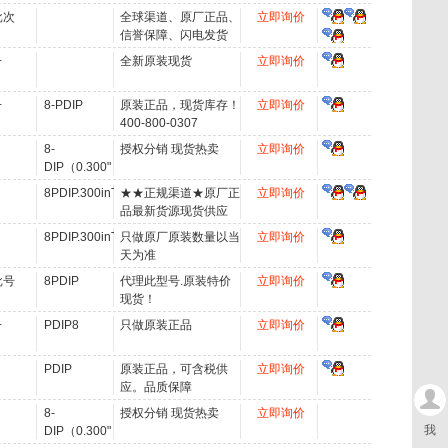
批次
全球渠道、原厂正品、
立即询价
信誉保障、闪电发货
+
全新原装现货
立即询价
+
8-PDIP
原装正品，现货库存！
立即询价
400-800-0307
8-
授权分销 现货热卖
立即询价
DIP（0.300"，
7.62mm）
8PDIP.300inTUBE
★★正规渠道★原厂正
立即询价
品最新货源现货供应
★★
8PDIP.300inTUBE
只做原厂原装数量以当
立即询价
天为准
批号
8PDIP
代理此型号.原装特价
立即询价
现货！
+
PDIP8
只做原装正品
立即询价
PDIP
原装正品，可含税供
立即询价
应。品质保障
8-
授权分销 现货热卖
立即询价
我
DIP（0.300"，