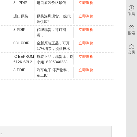
7.62mm）
8L PDIP
进口原装价格最低
立即询价
采购
进口原装
原装深圳现货,一级代
立即询价
理供应!
8-PDIP
代理现货，可订期
立即询价
搜索
货，
08L PDIP
全新原装正品，可开
立即询价
17%增票，提供技术
会员
支持等！
IC EEPROM
原装正品，现货库，刘
立即询价
512K SPI 2
小姐18205346238
8-PDIP
汽车电子,停产物料，
立即询价
军工IC
复。