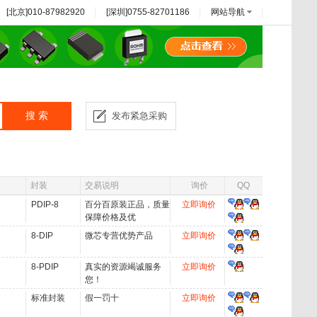
[北京]010-87982920
[深圳]0755-82701186
网站导航
搜 索
发布紧急采购
封装
交易说明
询价
QQ
PDIP-8
百分百原装正品，质量
立即询价
保障价格及优
8-DIP
微芯专营优势产品
立即询价
8-PDIP
真实的资源竭诚服务
立即询价
您！
标准封装
假一罚十
立即询价