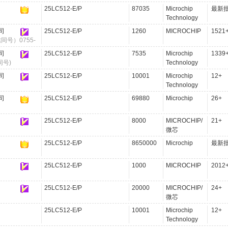
25LC512-E/P
87035
Microchip
最新
Technology
司
25LC512-E/P
1260
MICROCHIP
1521
同号）0755-
司
25LC512-E/P
7535
Microchip
1339
同号)
Technology
司
25LC512-E/P
10001
Microchip
12+
Technology
司
25LC512-E/P
69880
Microchip
26+
25LC512-E/P
8000
MICROCHIP/
21+
微芯
25LC512-E/P
8650000
Microchip
最新
25LC512-E/P
1000
MICROCHIP
2012
25LC512-E/P
20000
MICROCHIP/
24+
微芯
25LC512-E/P
10001
Microchip
12+
Technology