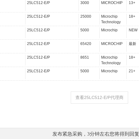
25LC512-E/P
3000
MICROCHIP
13+
25LC512-E/P
25000
Microchip
18+
Technology
25LC512-E/P
5000
Microchip
NEW
25LC512-E/P
65420
MICROCHIP
最新
25LC512-E/P
8651
Microchip
18+
Technology
25LC512-E/P
5000
Microchip
21+
查看25LC512-E/P代理商
发布紧急采购，3分钟左右您将得到回